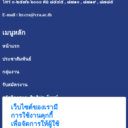
โทร ๐-๒๕๗๖-๖๐๐๐ ต่อ ๘๕๔๕ , ๘๗๑๐ , ๘๗๑๙ , ๘๗๘๕
E-mail :
hr.cra@cra.ac.th
เมนูหลัก
หน้าแรก
ประชาสัมพันธ์
กลุ่มงาน
รับสมัครงาน
สวัสดิการและสิทธิประโยชน์
เว็บไซต์ของเรามี
ฝ่ายทรัพยากรบุคคล
การใช้งานคุกกี้
เพื่อจัดการให้ผู้ใช้