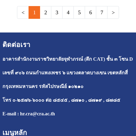
<
1
2
3
4
5
6
7
>
ติดต่อเรา
อาคารสำนักงานราชวิทยาลัยจุฬาภรณ์ (ตึก CAT) ชั้น ๓ โซน D
เลขที่ ๙๐๖ ถนนกำแพงเพชร ๖ แขวงตลาดบางเขน เขตหลักสี่
กรุงเทพมหานคร รหัสไปรษณีย์ ๑๐๒๑๐
โทร ๐-๒๕๗๖-๖๐๐๐ ต่อ ๘๕๔๕ , ๘๗๑๐ , ๘๗๑๙ , ๘๗๘๕
E-mail :
hr.cra@cra.ac.th
เมนูหลัก