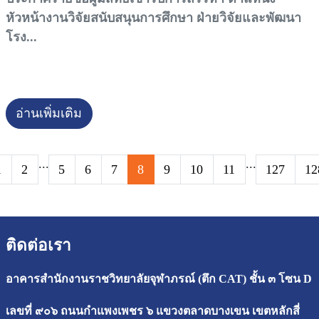
หัวหน้างานวิจัยสนับสนุนการศึกษา ฝ่ายวิจัยและพัฒนา
โรง...
อ่านเพิ่มเติม
...
...
1
2
5
6
7
8
9
10
11
127
12
ติดต่อเรา
อาคารสำนักงานราชวิทยาลัยจุฬาภรณ์ (ตึก CAT) ชั้น ๓ โซน D
เลขที่ ๙๐๖ ถนนกำแพงเพชร ๖ แขวงตลาดบางเขน เขตหลักสี่