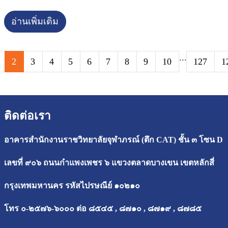
อ่านเพิ่มเติม
...
2
3
4
5
6
7
8
9
10
127
1
ติดต่อเรา
อาคารสำนักงานราชวิทยาลัยจุฬาภรณ์ (ตึก CAT) ชั้น ๓ โซน D
เลขที่ ๙๐๖ ถนนกำแพงเพชร ๖ แขวงตลาดบางเขน เขตหลักสี่
กรุงเทพมหานคร รหัสไปรษณีย์ ๑๐๒๑๐
โทร ๐-๒๕๗๖-๖๐๐๐ ต่อ ๘๕๔๕ , ๘๗๑๐ , ๘๗๑๙ , ๘๗๘๕