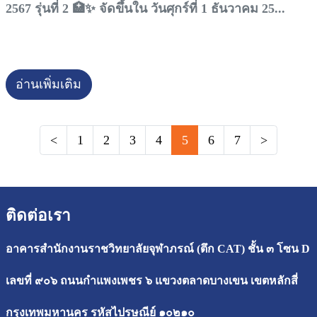
2567 รุ่นที่ 2 🏥✨ จัดขึ้นใน วันศุกร์ที่ 1 ธันวาคม 25...
อ่านเพิ่มเติม
<
1
2
3
4
5
6
7
>
ติดต่อเรา
อาคารสำนักงานราชวิทยาลัยจุฬาภรณ์ (ตึก CAT) ชั้น ๓ โซน D
เลขที่ ๙๐๖ ถนนกำแพงเพชร ๖ แขวงตลาดบางเขน เขตหลักสี่
กรุงเทพมหานคร รหัสไปรษณีย์ ๑๐๒๑๐