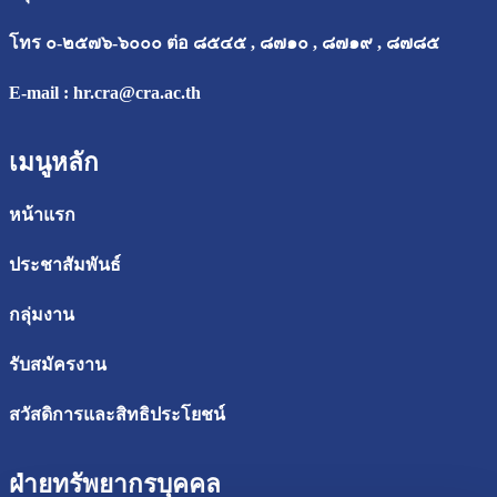
โทร ๐-๒๕๗๖-๖๐๐๐ ต่อ ๘๕๔๕ , ๘๗๑๐ , ๘๗๑๙ , ๘๗๘๕
E-mail :
hr.cra@cra.ac.th
เมนูหลัก
หน้าแรก
ประชาสัมพันธ์
กลุ่มงาน
รับสมัครงาน
สวัสดิการและสิทธิประโยชน์
ฝ่ายทรัพยากรบุคคล