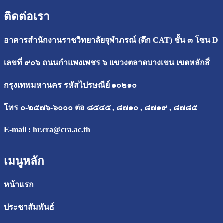
ติดต่อเรา
อาคารสำนักงานราชวิทยาลัยจุฬาภรณ์ (ตึก CAT) ชั้น ๓ โซน D
เลขที่ ๙๐๖ ถนนกำแพงเพชร ๖ แขวงตลาดบางเขน เขตหลักสี่
กรุงเทพมหานคร รหัสไปรษณีย์ ๑๐๒๑๐
โทร ๐-๒๕๗๖-๖๐๐๐ ต่อ ๘๕๔๕ , ๘๗๑๐ , ๘๗๑๙ , ๘๗๘๕
E-mail :
hr.cra@cra.ac.th
เมนูหลัก
หน้าแรก
ประชาสัมพันธ์