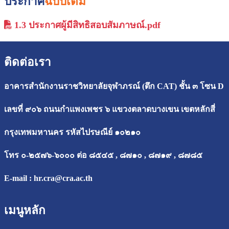
ประกาศ
ฉบับเต็ม
1.3 ประกาศผู้มีสิทธิสอบสัมภาษณ์.pdf
ติดต่อเรา
อาคารสำนักงานราชวิทยาลัยจุฬาภรณ์ (ตึก CAT) ชั้น ๓ โซน D
เลขที่ ๙๐๖ ถนนกำแพงเพชร ๖ แขวงตลาดบางเขน เขตหลักสี่
กรุงเทพมหานคร รหัสไปรษณีย์ ๑๐๒๑๐
โทร ๐-๒๕๗๖-๖๐๐๐ ต่อ ๘๕๔๕ , ๘๗๑๐ , ๘๗๑๙ , ๘๗๘๕
E-mail :
hr.cra@cra.ac.th
เมนูหลัก