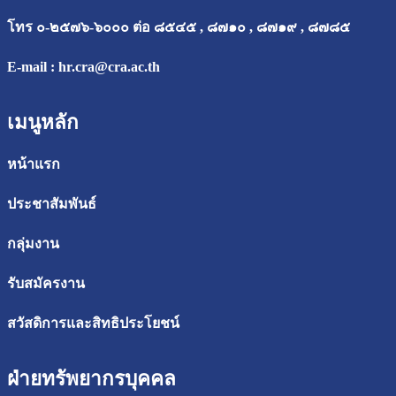
โทร ๐-๒๕๗๖-๖๐๐๐ ต่อ ๘๕๔๕ , ๘๗๑๐ , ๘๗๑๙ , ๘๗๘๕
E-mail :
hr.cra@cra.ac.th
เมนูหลัก
หน้าแรก
ประชาสัมพันธ์
กลุ่มงาน
รับสมัครงาน
สวัสดิการและสิทธิประโยชน์
ฝ่ายทรัพยากรบุคคล