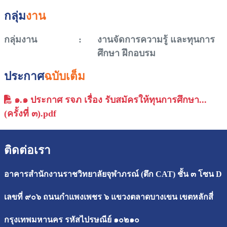
กลุ่ม
งาน
กลุ่มงาน
:
งานจัดการความรู้ และทุนการ
ศึกษา ฝึกอบรม
ประกาศ
ฉบับเต็ม
๑.๑ ประกาศ รจภ เรื่อง รับสมัครให้ทุนการศึกษา...
(ครั้งที่ ๓).pdf
ติดต่อเรา
อาคารสำนักงานราชวิทยาลัยจุฬาภรณ์ (ตึก CAT) ชั้น ๓ โซน D
เลขที่ ๙๐๖ ถนนกำแพงเพชร ๖ แขวงตลาดบางเขน เขตหลักสี่
กรุงเทพมหานคร รหัสไปรษณีย์ ๑๐๒๑๐