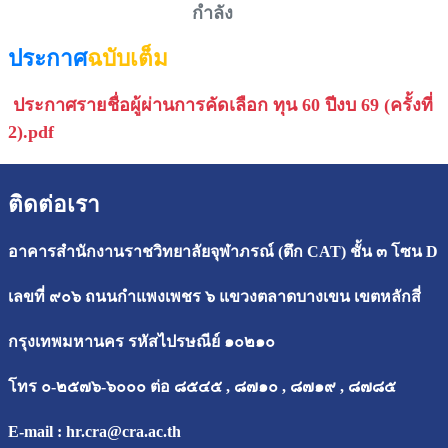
กำลัง
ประกาศ
ฉบับเต็ม
ประกาศรายชื่อผู้ผ่านการคัดเลือก ทุน 60 ปีงบ 69 (ครั้งที่
2).pdf
ติดต่อเรา
อาคารสำนักงานราชวิทยาลัยจุฬาภรณ์ (ตึก CAT) ชั้น ๓ โซน D
เลขที่ ๙๐๖ ถนนกำแพงเพชร ๖ แขวงตลาดบางเขน เขตหลักสี่
กรุงเทพมหานคร รหัสไปรษณีย์ ๑๐๒๑๐
โทร ๐-๒๕๗๖-๖๐๐๐ ต่อ ๘๕๔๕ , ๘๗๑๐ , ๘๗๑๙ , ๘๗๘๕
E-mail :
hr.cra@cra.ac.th