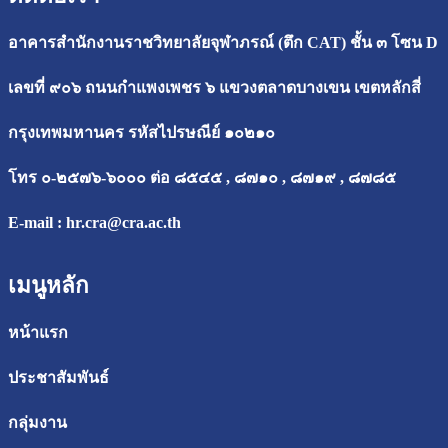
อาคารสำนักงานราชวิทยาลัยจุฬาภรณ์ (ตึก CAT) ชั้น ๓ โซน D
เลขที่ ๙๐๖ ถนนกำแพงเพชร ๖ แขวงตลาดบางเขน เขตหลักสี่
กรุงเทพมหานคร รหัสไปรษณีย์ ๑๐๒๑๐
โทร ๐-๒๕๗๖-๖๐๐๐ ต่อ ๘๕๔๕ , ๘๗๑๐ , ๘๗๑๙ , ๘๗๘๕
E-mail :
hr.cra@cra.ac.th
เมนูหลัก
หน้าแรก
ประชาสัมพันธ์
กลุ่มงาน