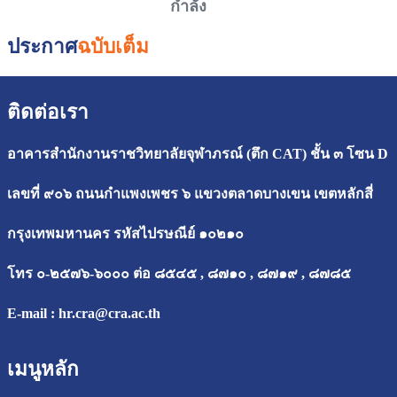
กำลัง
ประกาศ
ฉบับเต็ม
ติดต่อเรา
อาคารสำนักงานราชวิทยาลัยจุฬาภรณ์ (ตึก CAT) ชั้น ๓ โซน D
เลขที่ ๙๐๖ ถนนกำแพงเพชร ๖ แขวงตลาดบางเขน เขตหลักสี่
กรุงเทพมหานคร รหัสไปรษณีย์ ๑๐๒๑๐
โทร ๐-๒๕๗๖-๖๐๐๐ ต่อ ๘๕๔๕ , ๘๗๑๐ , ๘๗๑๙ , ๘๗๘๕
E-mail :
hr.cra@cra.ac.th
เมนูหลัก