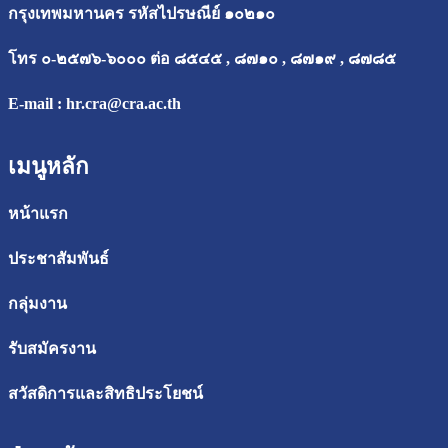
กรุงเทพมหานคร รหัสไปรษณีย์ ๑๐๒๑๐
โทร ๐-๒๕๗๖-๖๐๐๐ ต่อ ๘๕๔๕ , ๘๗๑๐ , ๘๗๑๙ , ๘๗๘๕
E-mail :
hr.cra@cra.ac.th
เมนูหลัก
หน้าแรก
ประชาสัมพันธ์
กลุ่มงาน
รับสมัครงาน
สวัสดิการและสิทธิประโยชน์