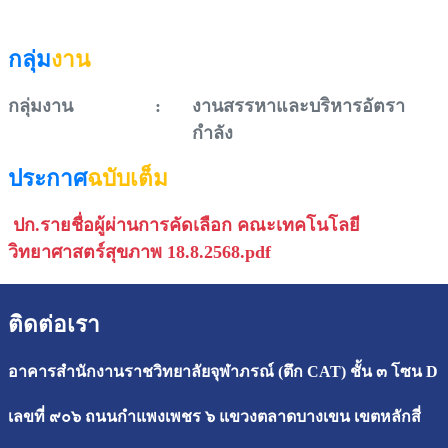
กลุ่ม
งาน
กลุ่มงาน
:
งานสรรหาและบริหารอัตรา
กำลัง
ประกาศ
ฉบับเต็ม
ปก.รายชื่อผู้ผ่านการคัดเลือก คณะเทคโนโลยี
วิทยาศาสตร์สุขภาพ 18.8.2568.pdf
ติดต่อเรา
อาคารสำนักงานราชวิทยาลัยจุฬาภรณ์ (ตึก CAT) ชั้น ๓ โซน D
เลขที่ ๙๐๖ ถนนกำแพงเพชร ๖ แขวงตลาดบางเขน เขตหลักสี่