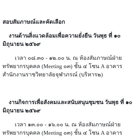
สอบสัมภาษณ์และคัดเลือก
งานด้านสิ่งแวดล้อมเพื่อความยั่งยืน วันพุธ ที่ ๑๐
มิถุนายน ๒๕๖๙
เวลา ๐๘.๓๐ - ๑๒.๐๐ น. ณ ห้องสัมภาษณ์ฝ่าย
ทรัพยากรบุคคล (Meeting ๐๓) ชั้น ๔ โซน A อาคาร
สำนักงานราชวิทยาลัยจุฬาภรณ์ (บริหาร๒)
งานกิจการเพื่อสังคมและสนับสนุนชุมชน วันพุธ ที่ ๑๐
มิถุนายน ๒๕๖๙
เวลา ๑๓.๐๐ - ๑๖.๐๐ น. ณ ห้องสัมภาษณ์ฝ่าย
ทรัพยากรบุคคล (Meeting ๐๓) ชั้น ๔ โซน A อาคาร