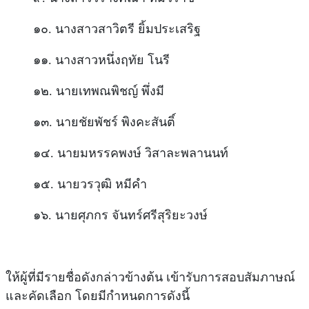
๑๐. นางสาวสาวิตรี ยิ้มประเสริฐ
๑๑. นางสาวหนึ่งฤทัย โนรี
๑๒. นายเทพณพิชญ์ พึ่งมี
๑๓. นายชัยพัชร์ พิงคะสันติ์
๑๔. นายมหรรคพงษ์ วิสาละพลานนท์
๑๕. นายวรวุฒิ หมีคำ
๑๖. นายศุภกร จันทร์ศรีสุริยะวงษ์
ให้ผู้ที่มีรายชื่อดังกล่าวข้างต้น เข้ารับการสอบสัมภาษณ์
และคัดเลือก โดยมีกำหนดการดังนี้