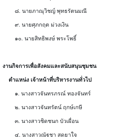
๘. นายภาณุวิชญ์ พุทธรัตนมณี
๙. นายศุภกฤต ม่วงเงิน
๑๐. นายสิทธิพงษ์ พระโพธิ์
งานกิจการเพื่อสังคมและสนับสนุนชุมชน
ตำแหน่ง เจ้าหน้าที่บริหารงานทั่วไป
๑. นางสาวจันทรภรณ์ ทองจันทร์
๒. นางสาวจันทรัตน์ ฤกษ์เกษี
๓. นางสาวชิดชนก บัวเผื่อน
๔. นางสาวณัฐชา สุดยาใจ