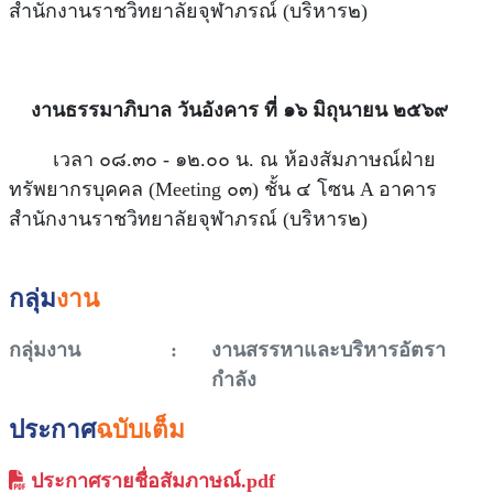
สำนักงานราชวิทยาลัยจุฬาภรณ์ (บริหาร๒)
งานธรรมาภิบาล วันอังคาร ที่ ๑๖ มิถุนายน ๒๕๖๙
เวลา ๐๘.๓๐ - ๑๒.๐๐ น. ณ ห้องสัมภาษณ์ฝ่าย
ทรัพยากรบุคคล (Meeting ๐๓) ชั้น ๔ โซน A อาคาร
สำนักงานราชวิทยาลัยจุฬาภรณ์ (บริหาร๒)
กลุ่ม
งาน
กลุ่มงาน
:
งานสรรหาและบริหารอัตรา
กำลัง
ประกาศ
ฉบับเต็ม
ประกาศรายชื่อสัมภาษณ์.pdf