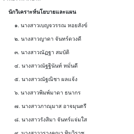
นักวิเคราะห์นโยบายและแผน
๑. นางสาวเบญจวรรณ หอยสังข์
๒. นางสาวญาดา จันทร์ดวงดี
๓. นางสาวณัฏฐา สมบัติ
๔. นางสาวณัฐฐินันท์ หมั่นดี
๕. นางสาวณัฐณิชา ผลแจ้ง
๖. นางสาวพิมพ์มาดา ธนากร
๗. นางสาวภาณุมาส อาจมุนตรี
๘. นางสาวรังสิมา จันทร์แจ่มใส
๙. นางสาววรางคณา ทิมวิราช