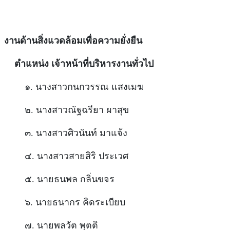
งานด้านสิ่งแวดล้อมเพื่อความยั่งยืน
​ตำแหน่ง เจ้าหน้าที่บริหารงานทั่วไป
๑. นางสาวกนกวรรณ แสงเมฆ
๒. นางสาวณัฐฉรียา ผาสุข
๓. นางสาวศิวนันท์ มาแจ้ง
๔. นางสาวสายสิริ ประเวศ
๕. นายธนพล กลิ่นขจร
๖. นายธนากร คิดระเบียบ
๗. นายพลวัต พุตติ