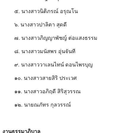
๕. นางสาวนิติภรณ์ อรุณโน
๖. นางสาวปาลิตา สุดดี
๗. นางสาวภิญญาพัชญ์ ต่อแสงธรรม
๘. นางสาวมนัสพร อุ่นจันที
๙. นางสาววาเลนไทน์ ดอนไพรบุญ
๑๐. นางสาวสายสิริ ประเวศ
๑๑. นางสาวอภิฤดี สิริสุวรรณ
๑๒. นายณภัทร กุลวรรณ์
งานธรรมาภิบาล