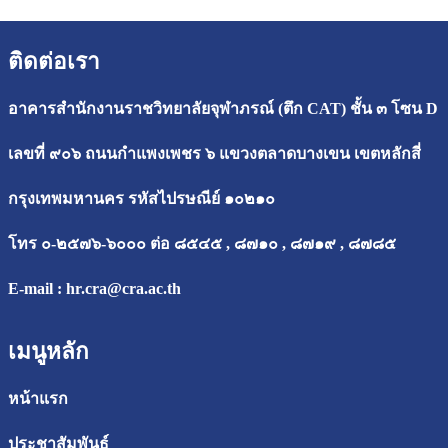
ติดต่อเรา
อาคารสำนักงานราชวิทยาลัยจุฬาภรณ์ (ตึก CAT) ชั้น ๓ โซน D
เลขที่ ๙๐๖ ถนนกำแพงเพชร ๖ แขวงตลาดบางเขน เขตหลักสี่
กรุงเทพมหานคร รหัสไปรษณีย์ ๑๐๒๑๐
โทร ๐-๒๕๗๖-๖๐๐๐ ต่อ ๘๕๔๕ , ๘๗๑๐ , ๘๗๑๙ , ๘๗๘๕
E-mail :
hr.cra@cra.ac.th
เมนูหลัก
หน้าแรก
ประชาสัมพันธ์