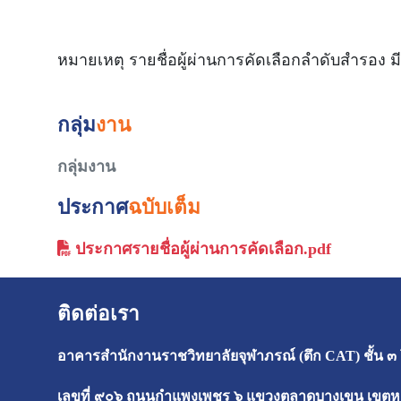
หมายเหตุ รายชื่อผู้ผ่านการคัดเลือกลำดับสำรอง
กลุ่ม
งาน
กลุ่มงาน
ประกาศ
ฉบับเต็ม
ประกาศรายชื่อผู้ผ่านการคัดเลือก.pdf
ติดต่อเรา
อาคารสำนักงานราชวิทยาลัยจุฬาภรณ์ (ตึก CAT) ชั้น ๓
เลขที่ ๙๐๖ ถนนกำแพงเพชร ๖ แขวงตลาดบางเขน เขตหลั