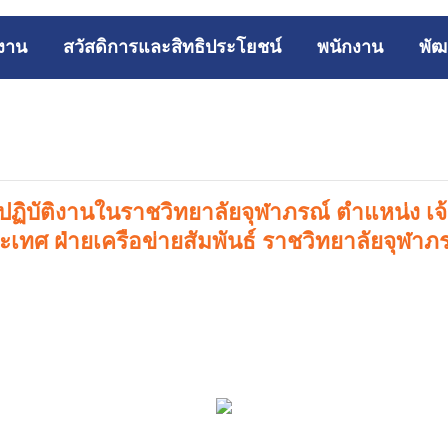
รงาน
สวัสดิการและสิทธิประโยชน์
พนักงาน
พัฒ
าปฏิบัติงานในราชวิทยาลัยจุฬาภรณ์ ตำแหน่ง เจ้า
ประเทศ ฝ่ายเครือข่ายสัมพันธ์ ราชวิทยาลัยจุฬาภ