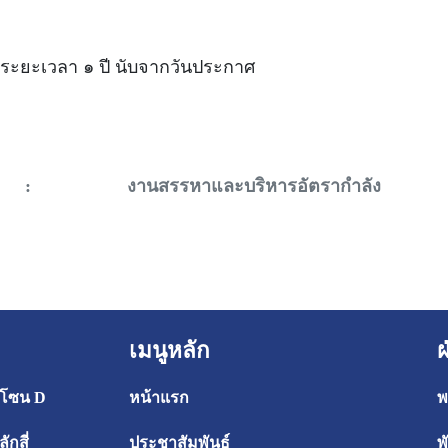
 มีระยะเวลา ๑ ปี นับจากวันประกาศ
:
งานสรรหาและบริหารอัตรากำลัง
เมนูหลัก
 โซน D
หน้าแรก
พ
กสี่
ประชาสัมพันธ์
พ