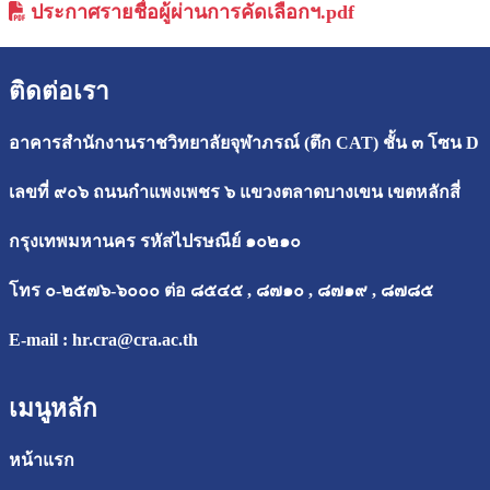
ประกาศรายชื่อผู้ผ่านการคัดเลือกฯ.pdf
ติดต่อเรา
อาคารสำนักงานราชวิทยาลัยจุฬาภรณ์ (ตึก CAT) ชั้น ๓ โซน D
เลขที่ ๙๐๖ ถนนกำแพงเพชร ๖ แขวงตลาดบางเขน เขตหลักสี่
กรุงเทพมหานคร รหัสไปรษณีย์ ๑๐๒๑๐
โทร ๐-๒๕๗๖-๖๐๐๐ ต่อ ๘๕๔๕ , ๘๗๑๐ , ๘๗๑๙ , ๘๗๘๕
E-mail :
hr.cra@cra.ac.th
เมนูหลัก
หน้าแรก