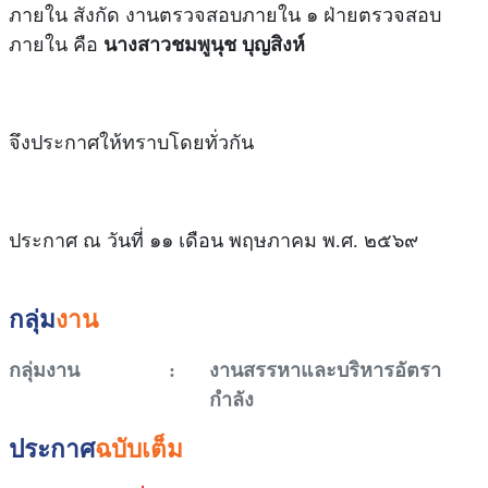
ภายใน สังกัด งานตรวจสอบภายใน ๑ ฝ่ายตรวจสอบ
ภายใน คือ
นางสาวชมพูนุช บุญสิงห์
จึงประกาศให้ทราบโดยทั่วกัน
ประกาศ ณ วันที่ ๑๑ เดือน พฤษภาคม พ.ศ. ๒๕๖๙
กลุ่ม
งาน
กลุ่มงาน
:
งานสรรหาและบริหารอัตรา
กำลัง
ประกาศ
ฉบับเต็ม