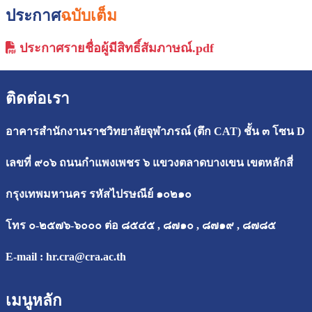
ประกาศ
ฉบับเต็ม
ประกาศรายชื่อผู้มีสิทธิ์สัมภาษณ์.pdf
ติดต่อเรา
อาคารสำนักงานราชวิทยาลัยจุฬาภรณ์ (ตึก CAT) ชั้น ๓ โซน D
เลขที่ ๙๐๖ ถนนกำแพงเพชร ๖ แขวงตลาดบางเขน เขตหลักสี่
กรุงเทพมหานคร รหัสไปรษณีย์ ๑๐๒๑๐
โทร ๐-๒๕๗๖-๖๐๐๐ ต่อ ๘๕๔๕ , ๘๗๑๐ , ๘๗๑๙ , ๘๗๘๕
E-mail :
hr.cra@cra.ac.th
เมนูหลัก