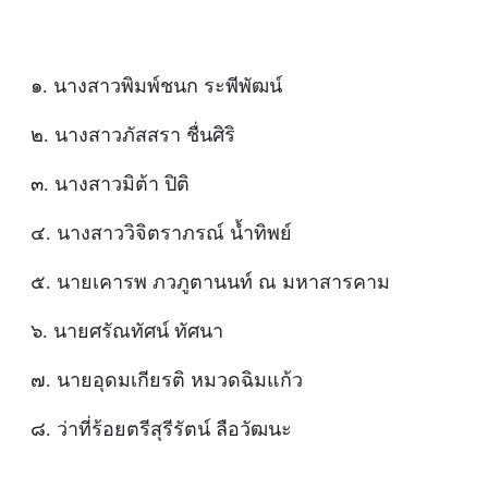
๑. นางสาวพิมพ์ชนก ระพีพัฒน์
๒. นางสาวภัสสรา ชื่นศิริ
๓. นางสาวมิต้า ปิติ
๔. นางสาววิจิตราภรณ์ น้ำทิพย์
๕. นายเคารพ ภวภูตานนท์ ณ มหาสารคาม
๖. นายศรัณทัศน์ ทัศนา
๗. นายอุดมเกียรติ หมวดฉิมแก้ว
๘. ว่าที่ร้อยตรีสุรีรัตน์ ลือวัฒนะ