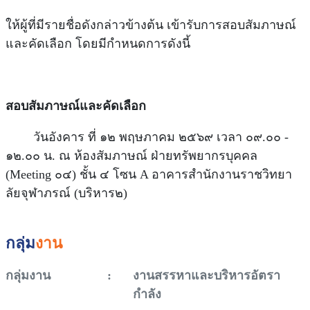
ให้ผู้ที่มีรายชื่อดังกล่าวข้างต้น เข้ารับการสอบสัมภาษณ์
และคัดเลือก โดยมีกำหนดการดังนี้
สอบสัมภาษณ์และคัดเลือก
วันอังคาร ที่ ๑๒ พฤษภาคม ๒๕๖๙ เวลา ๐๙.๐๐ -
๑๒.๐๐ น. ณ ห้องสัมภาษณ์ ฝ่ายทรัพยากรบุคคล
(Meeting ๐๔) ชั้น ๔ โซน A อาคารสำนักงานราชวิทยา
ลัยจุฬาภรณ์ (บริหาร๒)
กลุ่ม
งาน
กลุ่มงาน
:
งานสรรหาและบริหารอัตรา
กำลัง