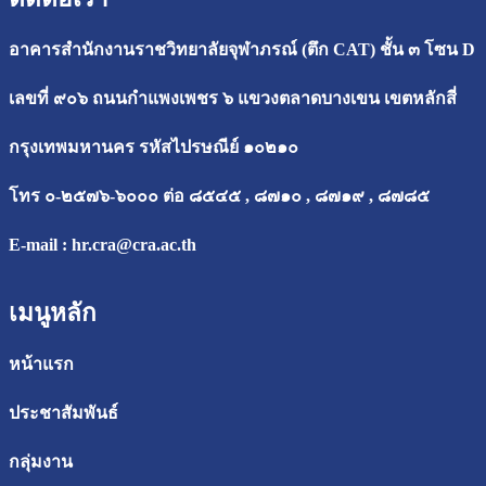
อาคารสำนักงานราชวิทยาลัยจุฬาภรณ์ (ตึก CAT) ชั้น ๓ โซน D
เลขที่ ๙๐๖ ถนนกำแพงเพชร ๖ แขวงตลาดบางเขน เขตหลักสี่
กรุงเทพมหานคร รหัสไปรษณีย์ ๑๐๒๑๐
โทร ๐-๒๕๗๖-๖๐๐๐ ต่อ ๘๕๔๕ , ๘๗๑๐ , ๘๗๑๙ , ๘๗๘๕
E-mail :
hr.cra@cra.ac.th
เมนูหลัก
หน้าแรก
ประชาสัมพันธ์
กลุ่มงาน