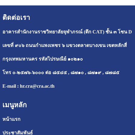
ติดต่อเรา
อาคารสำนักงานราชวิทยาลัยจุฬาภรณ์ (ตึก CAT) ชั้น ๓ โซน D
เลขที่ ๙๐๖ ถนนกำแพงเพชร ๖ แขวงตลาดบางเขน เขตหลักสี่
กรุงเทพมหานคร รหัสไปรษณีย์ ๑๐๒๑๐
โทร ๐-๒๕๗๖-๖๐๐๐ ต่อ ๘๕๔๕ , ๘๗๑๐ , ๘๗๑๙ , ๘๗๘๕
E-mail :
hr.cra@cra.ac.th
เมนูหลัก
หน้าแรก
ประชาสัมพันธ์