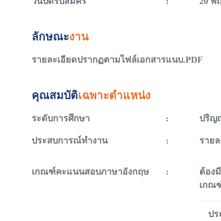
วันปิดรับสมัคร
:
20 พ
ลักษณะ
งาน
รายละเอียดปรากฏตามไฟล์เอกสารแนบ.PDF
คุณสมบัติ
เฉพาะตำแหน่ง
ระดับการศึกษา
:
ปริญ
ประสบการณ์ทำงาน
:
รายล
เกณฑ์คะแนนสอบภาษาอังกฤษ
:
ต้อง
เกณฑ์
ปร