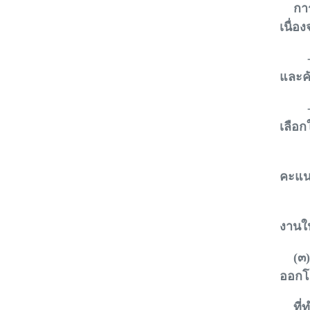
การด
เนื่อ
- ให้
และคั
- แล
เลือก
ความ
คะแน
วันที
งานใ
(๓) 
ออกโด
ที่ทำ