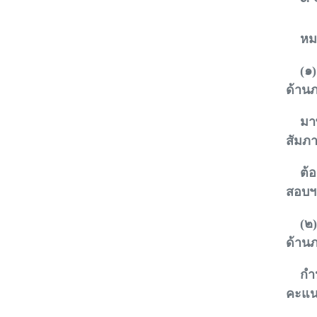
หมา
(๑) 
ด้าน
มาพร
สัมภ
ต้องม
สอบฯ
(๒) 
ด้านภ
กำหน
คะแนน